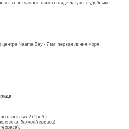
ю из-за песчаного пляжа в виде лагуны с удобным
.
о центра Naama Bay - 7 км, первая линия моря.
града
во взрослых 2+1реб.).
еловека, балкон/терраса).
терраса).