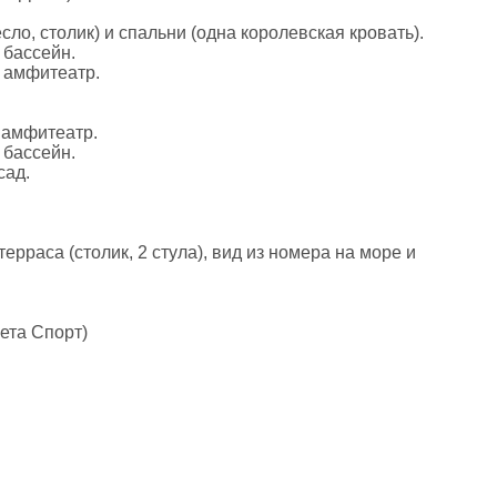
ло, столик) и спальни (одна королевская кровать).
 бассейн.
а амфитеатр.
а амфитеатр.
 бассейн.
сад.
рраса (столик, 2 стула), вид из номера на море и
нета Спорт)