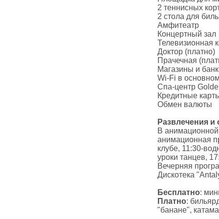
2 теннисных кор
2 стола для бил
Амфитеатр
Концертный зал
Телевизионная 
Доктор (платно)
Прачечная (плат
Магазины и банк
Wi-Fi в основном
Спа-центр Golden
Кредитные карты
Обмен валюты
Развлечения и 
В анимационной 
анимационная про
клубе, 11:30-водн
уроки танцев, 17:
Вечерняя програм
Дискотека "Antal
Бесплатно
: ми
Платно
: бильяр
"банане", катама