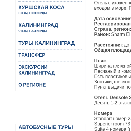
Отель с ухоженн
КУРШСКАЯ КОСА
входом в море. 
ОТЕЛИ, ГОСТИНИЦЫ
Дата основани
Реставрирован
КАЛИНИНГРАД
Страна, регион
ОТЕЛИ, ГОСТИНИЦЫ
Район
: Sharm E
ТУРЫ КАЛИНИНГРАД
Расстояния
: до
Общая площад
ТРАНСФЕР
Пляж
Ширина пляжной 
ЭКСКУРСИИ
Песчаный и комф
КАЛИНИНГРАД
Есть пластиковы
Зонтики, шезлон
О РЕГИОНЕ
Пункт выдачи по
Отель Dessole 
Десять 1-2 этаж
Номера
Standart номер 
Superior room 7
АВТОБУСНЫЕ ТУРЫ
Suite 4 номера 