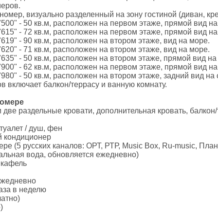
меров.
омер, визуально разделенный на зону гостиной (диван, крес
500" - 50 кв.м, расположен на первом этаже, прямой вид на
615" - 72 кв.м, расположен на первом этаже, прямой вид н
19" - 90 кв.м, расположен на втором этаже, вид на море.
20" - 71 кв.м, расположен на втором этаже, вид на море.
635" - 50 кв.м, расположен на втором этаже, прямой вид н
900" - 62 кв.м, расположен на первом этаже, прямой вид на
80" - 50 кв.м, расположен на втором этаже, задний вид на 
 включает балкон/террасу и ванную комнату.
номере
две раздельные кровати, дополнительная кровать, балкон/те
туалет / душ, фен
 кондиционер
ре (5 русских каналов: ОРТ, РТР, Music Box, Ru-music, Пла
льная вода, обновляется ежедневно)
 кафель
ежедневно
аза в неделю
латно)
)