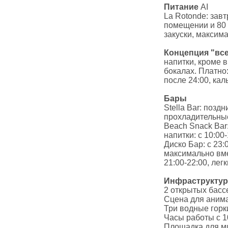
Питание
AI
La Rotonde: завт
помещении и 80 ч
закуски, максим
Концепция "вс
напитки, кроме 
бокалах. Платно:
после 24:00, кал
Бары
Stella Bar: позд
прохладительные
Beach Snack Bar:
напитки: с 10:00
Диско Бар: с 23
максимально вме
21:00-22:00, лег
Инфраструкту
2 открытых бассе
Сцена для аним
Три водные горк
Часы работы с 10
Площадка для ми