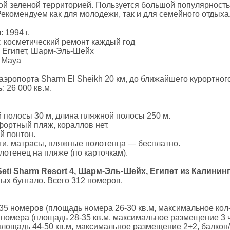
ой зеленой территорией. Пользуется большой популярность
Рекомендуем как для молодежи, так и для семейного отдыха
я
: 1994 г.
: косметический ремонт каждый год
: Египет, Шарм-Эль-Шейх
l Maya
 аэропорта Sharm El Sheikh 20 км, до ближайшего курортног
ь
: 26 000 кв.м.
полосы 30 м, длина пляжной полосы 250 м.
ортный пляж, кораллов нет.
й понтон.
ги, матрасы, пляжные полотенца — бесплатно.
лотенец на пляже (по карточкам).
Seti Sharm Resort 4, Шарм-Эль-Шейх, Египет из Калинин
ных бунгало. Всего 312 номеров.
235 номеров (площадь номера 26-30 кв.м, максимальное кол-
3 номера (площадь 28-35 кв.м, максимальное размещение 3 ч
(площадь 44-50 кв.м, максимальное размещение 2+2, балкон/