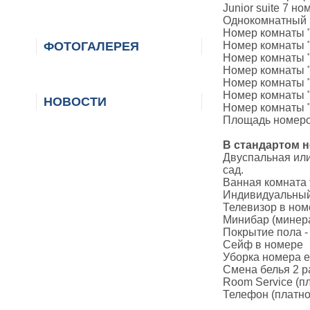
Junior suite 7 но
Однокомнатный н
Номер комнаты "
ФОТОГАЛЕРЕЯ
Номер комнаты "
Номер комнаты "6
Номер комнаты "6
Номер комнаты "
Номер комнаты "
НОВОСТИ
Номер комнаты "9
Площадь номеров
В стандартом 
Двуспальная или 
сад.
Ванная комната 
Индивидуальный
Телевизор в номе
Минибар (минера
Покрытие пола -
Сейф в номере
Уборка номера 
Смена белья 2 р
Room Service (п
Телефон (платно