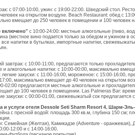
рак: с 07:00-10:00, ужин: с 19:00-22:00. Шведский стол. Ре
еловек на открытом воздухе. Beach Restaurant: обед с 13:0
ально вмещает до 250 человек в помещении и 100 человек н
е включено"
с 10:00-24:00: местные алкогольные (пиво, вод
вина (местное вино подается только за обедом и ужином в о
 все напитки в бутылках, импортные напитки, свежевыжатый 
ьян.
ний завтрак: с 10:00-11:00, предлагаются только прохладител
 и алкогольные напитки: с 10:00-00:00, максимально вмеща
 легкие закуски: с 11:00-16:00, мороженое: с 15:00-16:00,
-17:00, максимально вмещает до 40 человек на открытом возд
:00-02:00 предлагаются местные алкогольные и прохладитель
щает до 100 человек в помещении. Las Palmeras Bar: время 
кие закуски: с 00:00-01:00, свежевыжатый сок предлагается с
ра
и услуги
отеля Dessole Seti Sharm Resort 4, Шарм-Эл
йна с пресной водой: площадь 300 кв.м, глубина 150 см; пл
ации.
и: Семейная (Желтая), Камикадзе (Adventure - оранжевая), 
:00-12:00 и с 14:00-16:00.
ни-футбола (песчаное покрытие)