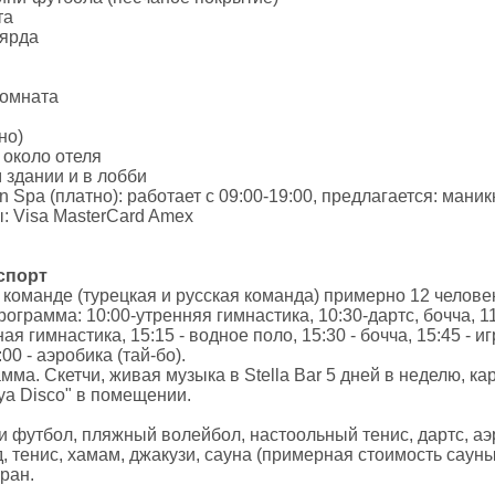
та
ьярда
комната
но)
 около отеля
 здании и в лобби
 Spa (платно): работает с 09:00-19:00, предлагается: маник
: Visa MasterCard Amex
спорт
команде (турецкая и русская команда) примерно 12 челов
грамма: 10:00-утренняя гимнастика, 10:30-дартс, бочча, 1
ая гимнастика, 15:15 - водное поло, 15:30 - бочча, 15:45 - и
00 - аэробика (тай-бо).
ма. Скетчи, живая музыка в Stella Bar 5 дней в неделю, ка
ya Disco" в помещении.
ни футбол, пляжный волейбол, настоольный тенис, дартс, аэ
д, тенис, хамам, джакузи, сауна (примерная стоимость сауны
ран.