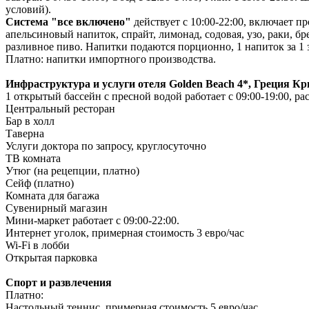
условий).
Система "все включено"
действует с 10:00-22:00, включает п
апельсиновый напиток, спрайт, лимонад, содовая, узо, раки, б
разливное пиво. Напитки подаются порционно, 1 напиток за 1 з
Платно: напитки импортного производства.
Инфраструктура
и услуги
отеля Golden Beach 4*, Греция К
1 открытый бассейн с пресной водой работает с 09:00-19:00, р
Центральный ресторан
Бар в холл
Таверна
Услуги доктора по запросу, круглосуточно
ТВ комната
Утюг (на рецепции, платно)
Сейф (платно)
Комната для багажа
Сувенирный магазин
Мини-маркет работает с 09:00-22:00.
Интернет уголок, примерная стоимость 3 евро/час
Wi-Fi в лобби
Открытая парковка
Спорт и развлечения
Платно:
Настольный теннис, примерная стоимость 5 евро/час.