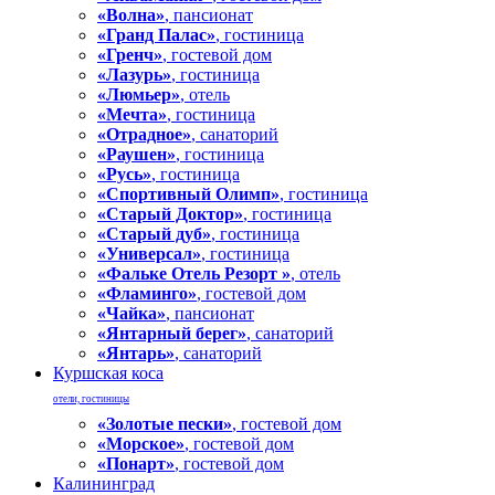
«Волна»
, пансионат
«Гранд Палас»
, гостиница
«Гренч»
, гостевой дом
«Лазурь»
, гостиница
«Люмьер»
, отель
«Мечта»
, гостиница
«Отрадное»
, санаторий
«Раушен»
, гостиница
«Русь»
, гостиница
«Спортивный Олимп»
, гостиница
«Старый Доктор»
, гостиница
«Старый дуб»
, гостиница
«Универсал»
, гостиница
«Фальке Отель Резорт »
, отель
«Фламинго»
, гостевой дом
«Чайка»
, пансионат
«Янтарный берег»
, санаторий
«Янтарь»
, санаторий
Куршская коса
отели, гостиницы
«Золотые пески»
, гостевой дом
«Морское»
, гостевой дом
«Понарт»
, гостевой дом
Калининград