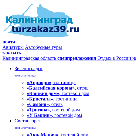
почта
Авиатуры
Автобусные туры
заказать
Калининградская область
спецпредложения
Отдых в России н
Зеленоградск
отели, гостиницы
«Априори»
, гостиница
«Балтийская корона»
, отель
«Кошкин дом»
, гостевой дом
«Кристалл»
, гостиница
«Самбия»
, отель
«Тригона»
, гостевой дом
«У Башни»
, гостевой дом
Светлогорск
отели, гостиницы
«АкваМания»
, гостевой дом