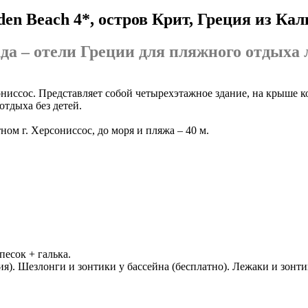
en Beach 4*, остров Крит, Греция из Ка
да – отели Греции для пляжного отдыха л
иссос. Представляет собой четырехэтажное здание, на крыше кот
отдыха без детей.
тном г. Херсониссос, до моря и пляжа – 40 м.
есок + галька.
я). Шезлонги и зонтики у бассейна (бесплатно). Лежаки и зонти