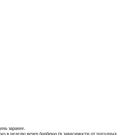
ень заранее.
 раз в неделю вечер барбекю (в зависимости от погодных