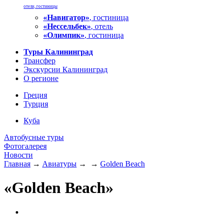
отели, гостиницы
«Навигатор»
, гостиница
«Нессельбек»
, отель
«Олимпик»
, гостиница
Туры Калининград
Трансфер
Экскурсии Калининград
О регионе
Греция
Турция
Куба
Автобусные туры
Фотогалерея
Новости
Главная
→
Авиатуры
→
→
Golden Beach
«Golden Beach»