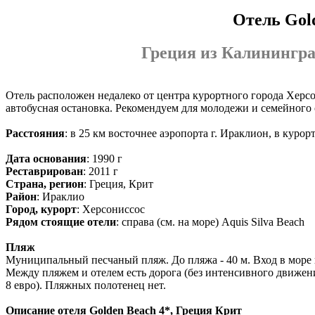
Отель Gold
Греция из Калинингра
Отель расположен недалеко от центра курортного города Херсон
автобусная остановка. Рекомендуем для молодежи и семейного 
Расстояния
: в 25 км восточнее аэропорта г. Ираклион, в курор
Дата основания
: 1990 г
Реставрирован
: 2011 г
Страна, регион
: Греция, Крит
Район
: Ираклио
Город, курорт
: Херсониссос
Рядом стоящие отели
: справа (см. на море) Aquis Silva Beach
Пляж
Муниципальный песчаный пляж. До пляжа - 40 м. Вход в море п
Между пляжем и отелем есть дорога (без интенсивного движени
8 евро). Пляжных полотенец нет.
Описание отеля
Golden Beach 4*, Греция Крит