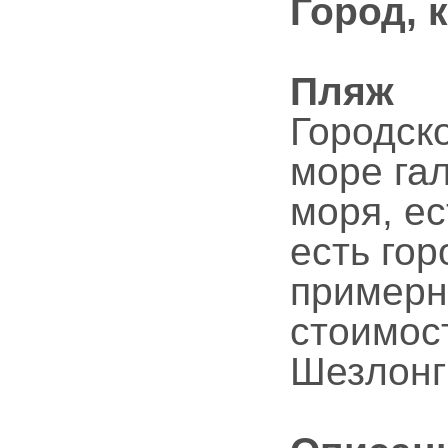
Город, 
Пляж
Городско
море га
моря, ес
есть го
примерн
стоимос
Шезлонги