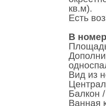
кв.м).
Есть во
В номе
Площадь
Дополни
односпа
Вид из н
Централь
Балкон /
Ванная 