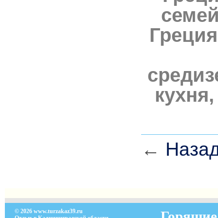
семей
Греция
средиз
кухня
←
Наза
© 2026
www.turzakaz39.ru
Горящие