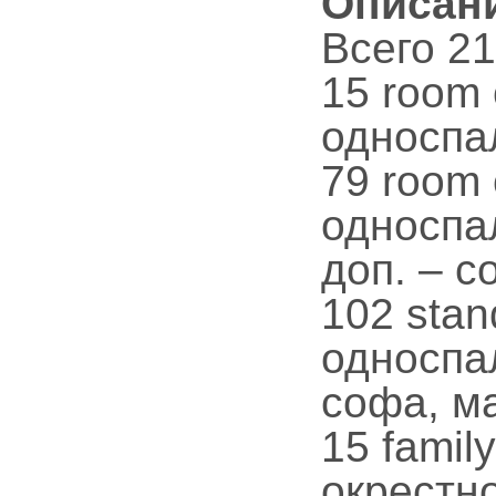
Описан
Всего 21
15 room 
односпал
79 room 
односпа
доп. – со
102 stan
односпал
софа, ма
15 famil
окрестно