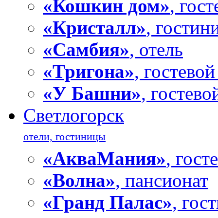
«Кошкин дом»
, гос
«Кристалл»
, гостин
«Самбия»
, отель
«Тригона»
, гостевой
«У Башни»
, гостево
Светлогорск
отели, гостиницы
«АкваМания»
, гост
«Волна»
, пансионат
«Гранд Палас»
, гос