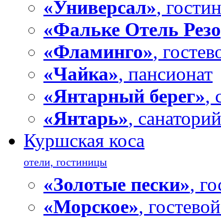
«Универсал»
, гости
«Фальке Отель Резо
«Фламинго»
, гостев
«Чайка»
, пансионат
«Янтарный берег»
,
«Янтарь»
, санатори
Куршская коса
отели, гостиницы
«Золотые пески»
, г
«Морское»
, гостево