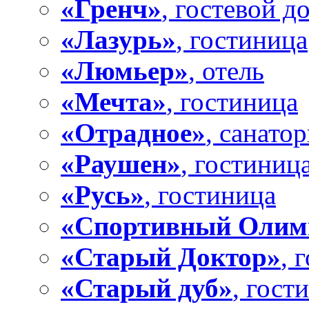
«Гренч»
, гостевой д
«Лазурь»
, гостиница
«Люмьер»
, отель
«Мечта»
, гостиница
«Отрадное»
, санато
«Раушен»
, гостиниц
«Русь»
, гостиница
«Спортивный Олим
«Старый Доктор»
, 
«Старый дуб»
, гост